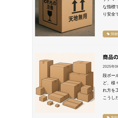
な指標
り安全
関連
商品
2025年
段ボー
ど、様
れ方を
こうし
形状