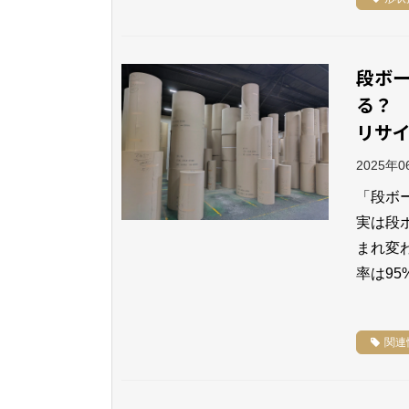
段ボ
リサ
2025年
「段ボ
実は段
まれ変
率は9
関連