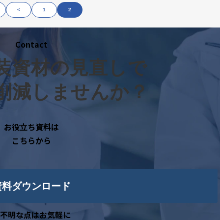
<
1
2
Contact
装資材の見直しで
削減しませんか？
お役立ち資料は
こちらから
資料ダウンロード
不明な点はお気軽に