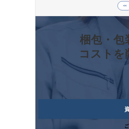
<<
梱包・包
コストを
ご