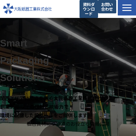
資料ダ
お問い
ウンロ
合わせ
ード
製品一覧
私たちの強み
Smart
設備紹介
提案事例
Packaging
お役立ち情報
Solutions
企業情報
関西エリアに拠点を置く大阪紙器工業株式会社は
創業95年以上の信頼と技術力で
環境に配慮した段ボールをご提供します
梱包資材についてのお役立ち情報公開