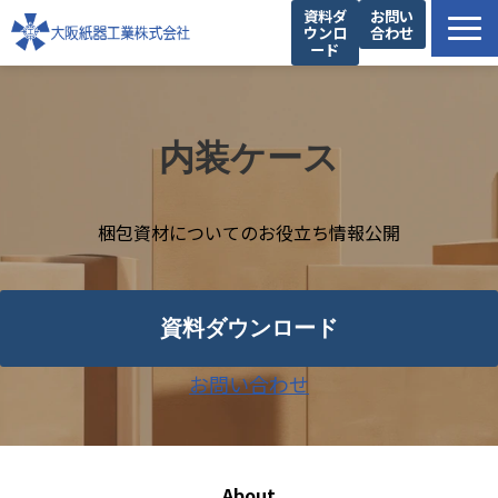
資料ダ
お問い
ウンロ
合わせ
ード
製品一覧
私たちの強み
内装ケース
設備紹介
提案事例
梱包資材についてのお役立ち情報公開
お役立ち情報
企業情報
資料ダウンロード
お問い合わせ
About