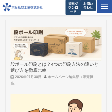
資料ダ
お問い
ウンロ
合わせ
ード
製品一覧
私たちの強み
設備紹介
提案事例
お役立ち情報
企業情報
段ボール印刷とは？4つの印刷方法の違いと
選び方を徹底比較
2026年07月30日
ホームページ編集部（販売担
当）