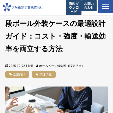
資料ダ
お問い
ウンロ
合わせ
ード
製品一覧
段ボール外装ケースの最適設計
私たちの強み
ガイド：コスト・強度・輸送効
設備紹介
提案事例
率を両立する方法
お役立ち情報
企業情報
2025-12-02 17:48
ホームページ編集部（販売担当）
企業向け
関連情報