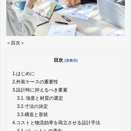
＜目次＞
目次
[非表示]
1.
はじめに
2.
外装ケースの重要性
3.
設計時に抑えるべき要素
3.1.
強度と材質の選定
3.2.
寸法の決定
3.3.
構造と形状
4.
コストと物流効率を両立させる設計手法
4.1.
パレットへの適合