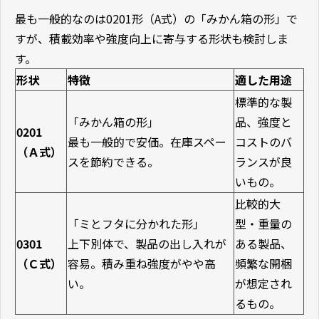
最も一般的なのは
0201
形（
A
式）の「みかん箱の形」で
すが、積載効率や強度向上に寄与する形状も検討しま
す。
形状
特徴
適した用途
標準的な製
「みかん箱の形」
品、強度と
0201
最も一般的で安価。在庫スペー
コストのバ
（Ａ式）
スを節約できる。
ランスが良
いもの。
比較的大
「ミとフタに分かれた形」
型・重量の
0301
上下別体で、製品の出し入れが
ある製品、
（Ｃ式）
容易。積み重ね強度がやや高
頻繁な開梱
い。
が想定され
るもの。