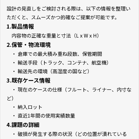
設計の見直しをご検討される際は、以下の情報を整理い
ただくと、スムーズかつ的確なご提案が可能です。
1.製品情報
内容物の正確な重量と寸法（
L x W x H
）
2.保管・物流環境
・ 倉庫での最大積み重ね段数、保管期間
・ 輸送手段（トラック、コンテナ、航空機）
・ 輸送先の環境（高湿度の国など）
3.既存ケース情報
・ 現在のケースの仕様（フルート、ライナー、内寸な
ど）
・ 納入ロット
・ 直近
1
年間の使用実績数量
4.課題の詳細
・ 破損が発生する際の状況（どの位置が潰れている