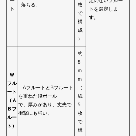
ー
足のないフルー
落ちる。
枚
ト
トを選定しま
で
す。
構
成
）
約
8
m
Ｗ
m
フル
A
フルートと
B
フルート
（
ート
を重ねた段ボール
紙
（Ａ
で、厚みがあり、丈夫で
5
Ｂフ
衝撃にも強い。
枚
ルー
で
ト）
構