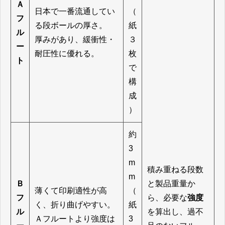
Ａ
日本で一番流通してい
（
フ
る段ボールの厚さ。
紙
ル
厚みがあり、緩衝性・
３
ー
耐圧性に優れる。
枚
ト
で
構
成
）
約
3
m
積み重ねる段数
m
Ｂ
と製品重量か
薄くて印刷適性が高
（
フ
ら、必要な
強度
く、折り曲げやすい。
紙
ル
を算出し、過不
Ａフルートより強度は
3