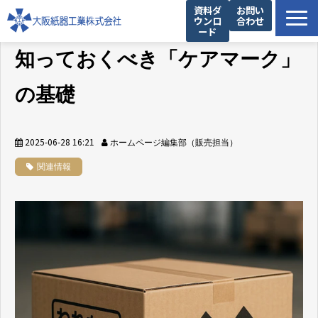
資料ダ
お問い
ウンロ
合わせ
ード
製品一覧
知っておくべき「ケアマーク」
私たちの強み
の基礎
設備紹介
提案事例
2025-06-28 16:21
ホームページ編集部（販売担当）
お役立ち情報
関連情報
企業情報