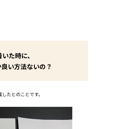
着いた時に、
か良い方法ないの？
減したとのことです。