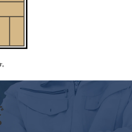
す。
で
？