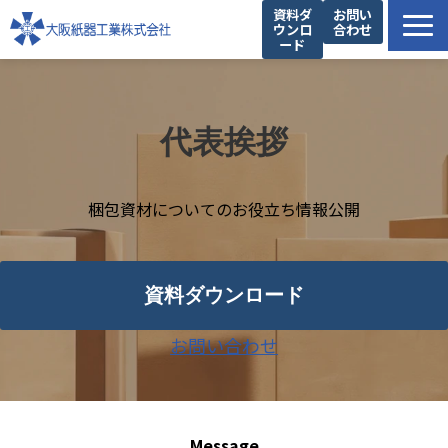
資料ダ
お問い
ウンロ
合わせ
ード
製品一覧
私たちの強み
代表挨拶
設備紹介
提案事例
梱包資材についてのお役立ち情報公開
お役立ち情報
企業情報
資料ダウンロード
お問い合わせ
Message