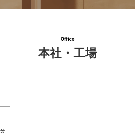
Office
本社・工場
4分