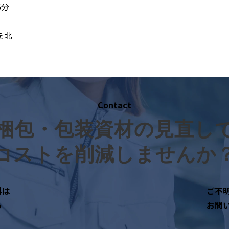
6分
を北
Contact
梱包・包装資材の見直し
コストを削減しませんか
料は
ご不
ら
お問