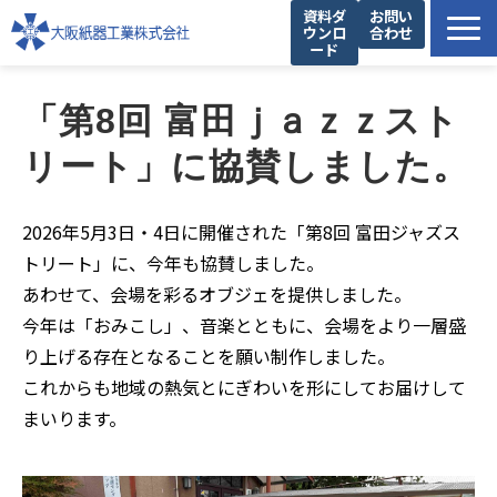
資料ダ
お問い
ウンロ
合わせ
ード
製品一覧
「第8回 富田ｊａｚｚスト
私たちの強み
リート」に協賛しました。
設備紹介
提案事例
2026年5月3日・4日に開催された「第8回 富田ジャズス
お役立ち情報
トリート」に、今年も協賛しました。
企業情報
あわせて、会場を彩るオブジェを提供しました。
今年は「おみこし」、音楽とともに、会場をより一層盛
り上げる存在となることを願い制作しました。
これからも地域の熱気とにぎわいを形にしてお届けして
まいります。