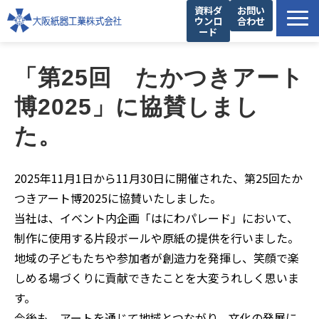
資料ダ
お問い
ウンロ
合わせ
ード
製品一覧
「第25回　たかつきアート
私たちの強み
博2025」に協賛しまし
設備紹介
た。
提案事例
お役立ち情報
2025年11月1日から11月30日に開催された、第25回たか
企業情報
つきアート博2025に協賛いたしました。
当社は、イベント内企画「はにわパレード」において、
制作に使用する片段ボールや原紙の提供を行いました。
地域の子どもたちや参加者が創造力を発揮し、笑顔で楽
しめる場づくりに貢献できたことを大変うれしく思いま
す。
今後も、アートを通じて地域とつながり、文化の発展に